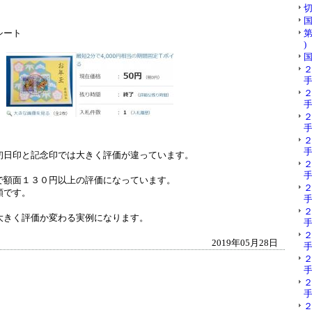
切
国
型シート
第
)
国
手
手
手
手
初日印と記念印では大きく評価が違っています。
手
で額面１３０円以上の評価になっています。
額です。
手
大きく評価か変わる実例になります。
手
2019年05月28日
手
手
手