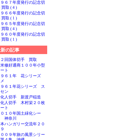
１９６７年度発行の記念切
 買取 ( 4 )
１９６６年度発行の記念切
 買取 ( 1 )
１９６５年度発行の記念切
 買取 ( 4 )
１９６０年度発行の記念切
 買取 ( 1 )
最新の記事
第２回国体切手 買取
日米修好通商１００年小型
シート
１９６１年 花シリーズ
ウメ
１９６１年花シリーズ ス
イセン
文化人切手 新渡戸稲造
文化人切手 木村栄２０枚
シート
２０１０年国土緑化シー
ト 神奈川
日本ハンガリー交流年２０
０９
２００９年旅の風景シリー
ズ第４集 沖縄