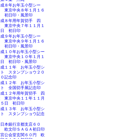
平成８年お年玉小型シー
ト 東京中央８年１月１６
日 初日印・風景印
平成８年用年賀切手 四
種 東京中央７年１１月１
５日 初日印
平成９年お年玉小型シー
ト 東京中央９年１月１６
日 初日印・風景印
平成１０年お年玉小型シー
ト 東京中央１０年１月１
６日 初日印・風景印
平成１１年 お年玉小型シ
ート スタンプショウ２０
００記念印
平成１２年 お年玉小型シ
ート 全国切手展記念印
平成１２年用年賀切手 四
種 東京中央１１年１１月
１５日 初日印
平成１３年 お年玉小型シ
ート スタンプショウ記念
印
旧日本銀行京都支店６０
円 欧文印ＳＡＧＡ初日印
桜宮公会堂玄関６０円 欧