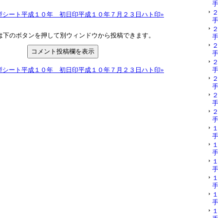
手
型シート平成１０年 初日印平成１０年７月２３日ハト印»
手
は下のボタンを押して別ウィンドウから投稿できます。
手
手
型シート平成１０年 初日印平成１０年７月２３日ハト印»
手
手
手
手
手
手
手
手
手