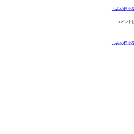
|
ふみの日小
コメント
|
ふみの日小