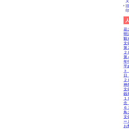
花
明
観
文
第
２
第
年
平
ト
日
２
神
文
銭
１
念
６
鳥
文
ー
お