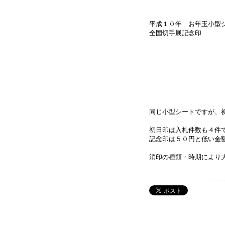
平成１０年 お年玉小
全国切手展記念印
同じ小型シートですが、
初日印は入札件数も４件
記念印は５０円と低い金
消印の種類・時期により