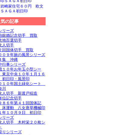
文印ＳＡＧＡ初日印
旧岩崎家住宅６０円 欧文
印ＳＡＧＡ初日印
人気の記事
シリーズ
治銀婚記念切手 買取
光地百選切手
化人切手
２回国体切手 買取
００９年旅の風景シリーズ
４集 沖縄
中行事シリーズ
成１０年お年玉小型シー
 東京中央１０年１月１６
 初日印・風景印
０１０年国土緑化シート
奈川
化人切手 新渡戸稲造
単位記念切手
９８６年第４１回国体記
 床運動 八女唐草機械印
１年１０月９日 初日印
シリーズ
化人切手 木村栄２０枚シ
ト
祭りシリーズ