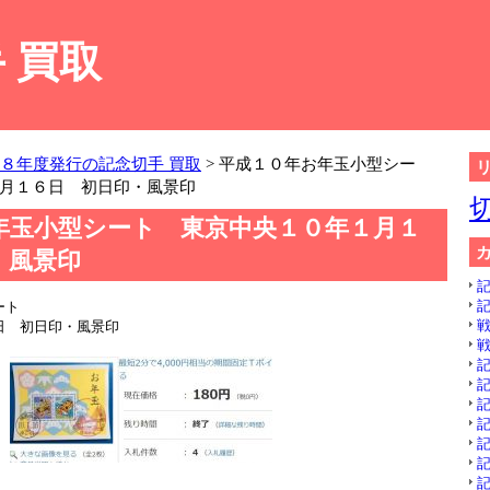
 買取
８年度発行の記念切手 買取
> 平成１０年お年玉小型シー
月１６日 初日印・風景印
年玉小型シート 東京中央１０年１月１
・風景印
記
記
シート
戦
日 初日印・風景印
戦
記
記
記
記
記
記
記