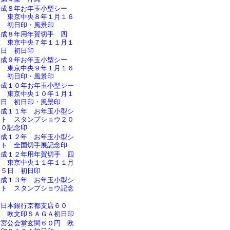
平成８年お年玉小型シー
ト 東京中央８年１月１６
日 初日印・風景印
平成８年用年賀切手 四
種 東京中央７年１１月１
５日 初日印
平成９年お年玉小型シー
ト 東京中央９年１月１６
日 初日印・風景印
平成１０年お年玉小型シー
ト 東京中央１０年１月１
６日 初日印・風景印
平成１１年 お年玉小型シ
ート スタンプショウ２０
００記念印
平成１２年 お年玉小型シ
ート 全国切手展記念印
平成１２年用年賀切手 四
種 東京中央１１年１１月
１５日 初日印
平成１３年 お年玉小型シ
ート スタンプショウ記念
印
旧日本銀行京都支店６０
円 欧文印ＳＡＧＡ初日印
桜宮公会堂玄関６０円 欧