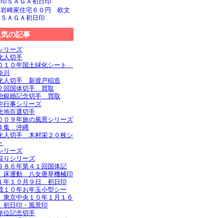
文印ＳＡＧＡ初日印
旧岩崎家住宅６０円 欧文
印ＳＡＧＡ初日印
人気の記事
シリーズ
化人切手
０１０年国土緑化シート
奈川
化人切手 新渡戸稲造
２回国体切手 買取
治銀婚記念切手 買取
中行事シリーズ
光地百選切手
００９年旅の風景シリーズ
４集 沖縄
化人切手 木村栄２０枚シ
ト
シリーズ
祭りシリーズ
９８６年第４１回国体記
 床運動 八女唐草機械印
１年１０月９日 初日印
成１０年お年玉小型シー
 東京中央１０年１月１６
 初日印・風景印
単位記念切手