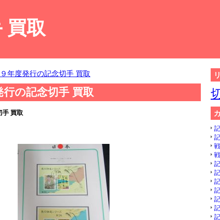
 買取
９年度発行の記念切手 買取
発行の記念切手 買取
手 買取
記
記
戦
戦
記
記
記
記
記
記
記