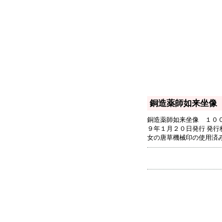
銅造薬師如来坐像
銅造薬師如来坐像 １０
９年１月２０日発行 発行
女の唐草機械印の使用済み