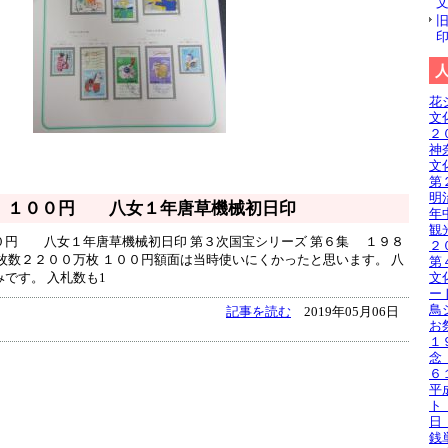
花
文
２
神
文
第
明
 １００円 八女１年唐草機械初日印
年
観
０円 八女１年唐草機械初日印 第３次国宝シリーズ 第６集 １９８
２
枚数２２００万枚 １００円額面は当時使いにくかったと思います。 八
第
です。 入札数も1
文
ー
鳥
記事を読む
2019年05月06日
お
１
念
６
平
ト
日
銭