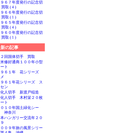
１９６７年度発行の記念切
 買取 ( 4 )
１９６６年度発行の記念切
 買取 ( 1 )
１９６５年度発行の記念切
 買取 ( 4 )
１９６０年度発行の記念切
 買取 ( 1 )
最新の記事
第２回国体切手 買取
日米修好通商１００年小型
シート
１９６１年 花シリーズ
ウメ
１９６１年花シリーズ ス
イセン
文化人切手 新渡戸稲造
文化人切手 木村栄２０枚
シート
２０１０年国土緑化シー
ト 神奈川
日本ハンガリー交流年２０
０９
２００９年旅の風景シリー
ズ第４集 沖縄