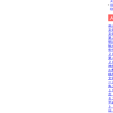
花
文
文
第
明
観
年
２
第
２
神
お
銭
文
ー
鳥
１
念
６
平
ト
日