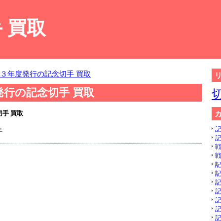
 買取
３年度発行の記念切手 買取
発行の記念切手 買取
手 買取
記
手
記
戦
戦
記
記
記
記
記
記
記