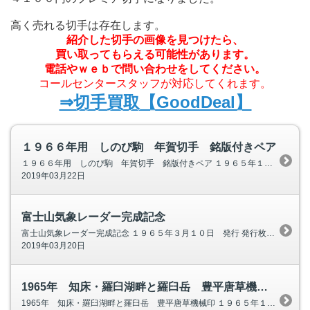
高く売れる切手は存在します。
紹介した切手の画像を見つけたら、
買い取ってもらえる可能性があります。
電話やｗｅｂで問い合わせをしてください。
コールセンタースタッフが対応してくれます。
⇒切手買取【GoodDeal】
１９６６年用 しのび駒 年賀切手 銘版付きペア
１９６６年用 しのび駒 年賀切手 銘版付きペア １９６５年１２月１０日 発行 発行枚数 ３５００万枚 銘版付き切手です。 額面をちょっと超える金額で落札されました。 ２０円では、ちょっと高いと感じるので、 １５円という値
2019年03月22日
富士山気象レーダー完成記念
富士山気象レーダー完成記念 １９６５年３月１０日 発行 発行枚数 ２４００万枚 唐草機械印ですが、 局名部分が見えないので 評価は低く、落札額も伸びていません。
2019年03月20日
1965年 知床・羅臼湖畔と羅臼岳 豊平唐草機械印
1965年 知床・羅臼湖畔と羅臼岳 豊平唐草機械印 １９６５年１１月１５日 発行 発行枚数 ２５００万枚 額面 １０円 国立公園シリーズは、 １９６５年発行は、 ５円２５００万枚、１０円２４００万枚でしたが、 最後の知床は