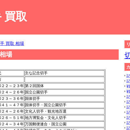
 買取
手 買取 相場
 相場
代
主な記念切手
記
前
記
和２２～２３年
第２回国体
戦
戦
和２４～２６年
国立公園切手
記
和２３～３６年
国体切手
記
和４１～４７年
国体切手・国立公園切手
記
和２４～２６年
文化人切手・観光地百選
記
和２６～５１年
地方博覧会・文化人切手
記
記
和２４～３４年
万国郵便連合・国立公園
記