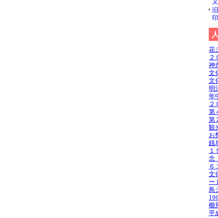
花
２
神
文
文
明
年
２
第
第
観
お
銭
１
念
６
文
ー
鳥
1
櫛
平