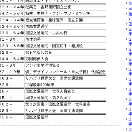
和４１～４７年
紡績女工・キク・ミカドアゲハ
切
和２３～２４年
穂高岳・吉野熊野国立公園
国
和４７～５６年
植林・中尊寺・フジ・マツ・ミツバチ
第
)
和２４～３４年
観光地百選・趣味週間・国立公園
国
和３４～３６年
国際文通週間
和３６～６４年
国際文通週間・ふみの日
手
成１～６年
国体切手
手
和３９～５６年
国際文通週間・国宝切手・相撲絵
成２６～
おもてなしの花
手
和４４～６４年
万国郵便大会
手
成１～６年
アジア太平洋博覧会
成２～１０年
切手デザインコンクール・皇太子徳仁成婚記念
手
和６３～
リハビリ世界大会・国際文通週間
手
成２６～
宝塚歌劇100周年
成６～
国際文通週間・世界人権宣言
手
和５１～
国際文通週間・第２次国宝
和６２～
第３次国宝・国際文通週間・世界遺産
手
和６３～
リハビリ世界大会・国際文通週間
手
和５６～
国際文通週間
手