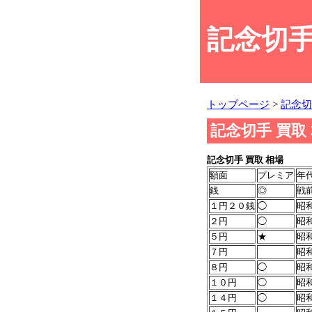
記念切手
トップページ
>
記念切
記念切手 買取
記念切手 買取 相場
額面
プレミア
年
銭
◎
戦
１円２０銭
◯
昭
２円
◯
昭
５円
★
昭
７円
昭
８円
◯
昭
１０円
◯
昭
１４円
◯
昭