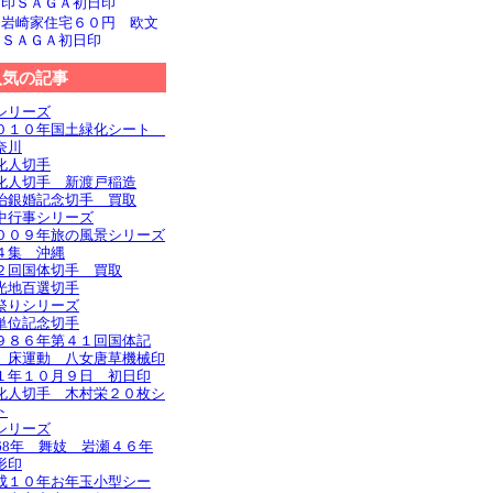
文印ＳＡＧＡ初日印
旧岩崎家住宅６０円 欧文
印ＳＡＧＡ初日印
人気の記事
シリーズ
０１０年国土緑化シート
奈川
化人切手
化人切手 新渡戸稲造
治銀婚記念切手 買取
中行事シリーズ
００９年旅の風景シリーズ
４集 沖縄
２回国体切手 買取
光地百選切手
祭りシリーズ
単位記念切手
９８６年第４１回国体記
 床運動 八女唐草機械印
１年１０月９日 初日印
化人切手 木村栄２０枚シ
ト
シリーズ
968年 舞妓 岩瀬４６年
形印
成１０年お年玉小型シー