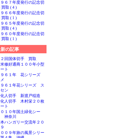
１９６７年度発行の記念切
 買取 ( 4 )
１９６６年度発行の記念切
 買取 ( 1 )
１９６５年度発行の記念切
 買取 ( 4 )
１９６０年度発行の記念切
 買取 ( 1 )
最新の記事
第２回国体切手 買取
日米修好通商１００年小型
シート
１９６１年 花シリーズ
ウメ
１９６１年花シリーズ ス
イセン
文化人切手 新渡戸稲造
文化人切手 木村栄２０枚
シート
２０１０年国土緑化シー
ト 神奈川
日本ハンガリー交流年２０
０９
２００９年旅の風景シリー
ズ第４集 沖縄