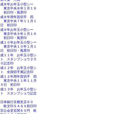
平成８年お年玉小型シー
ト 東京中央８年１月１６
日 初日印・風景印
平成８年用年賀切手 四
種 東京中央７年１１月１
５日 初日印
平成９年お年玉小型シー
ト 東京中央９年１月１６
日 初日印・風景印
平成１０年お年玉小型シー
ト 東京中央１０年１月１
６日 初日印・風景印
平成１１年 お年玉小型シ
ート スタンプショウ２０
００記念印
平成１２年 お年玉小型シ
ート 全国切手展記念印
平成１２年用年賀切手 四
種 東京中央１１年１１月
１５日 初日印
平成１３年 お年玉小型シ
ート スタンプショウ記念
印
旧日本銀行京都支店６０
円 欧文印ＳＡＧＡ初日印
桜宮公会堂玄関６０円 欧