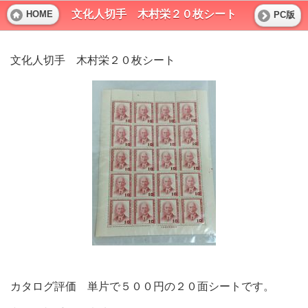
文化人切手 木村栄２０枚シート
HOME
PC版
文化人切手 木村栄２０枚シート
カタログ評価 単片で５００円の２０面シートです。