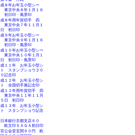
平成８年お年玉小型シー
ト 東京中央８年１月１６
日 初日印・風景印
平成８年用年賀切手 四
種 東京中央７年１１月１
５日 初日印
平成９年お年玉小型シー
ト 東京中央９年１月１６
日 初日印・風景印
平成１０年お年玉小型シー
ト 東京中央１０年１月１
６日 初日印・風景印
平成１１年 お年玉小型シ
ート スタンプショウ２０
００記念印
平成１２年 お年玉小型シ
ート 全国切手展記念印
平成１２年用年賀切手 四
種 東京中央１１年１１月
１５日 初日印
平成１３年 お年玉小型シ
ート スタンプショウ記念
印
旧日本銀行京都支店６０
円 欧文印ＳＡＧＡ初日印
桜宮公会堂玄関６０円 欧