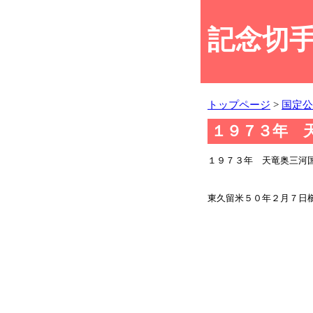
記念切手
トップページ
>
国定公
１９７３年 
１９７３年 天竜奥三
東久留米５０年２月７日