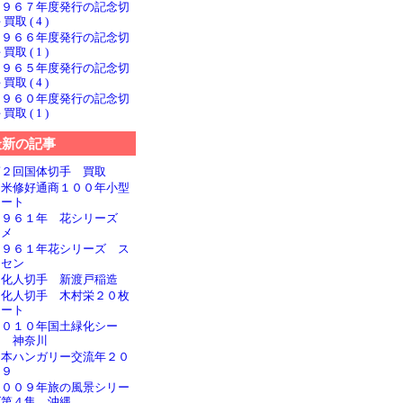
１９６７年度発行の記念切
 買取 ( 4 )
１９６６年度発行の記念切
 買取 ( 1 )
１９６５年度発行の記念切
 買取 ( 4 )
１９６０年度発行の記念切
 買取 ( 1 )
最新の記事
第２回国体切手 買取
日米修好通商１００年小型
シート
１９６１年 花シリーズ
ウメ
１９６１年花シリーズ ス
イセン
文化人切手 新渡戸稲造
文化人切手 木村栄２０枚
シート
２０１０年国土緑化シー
ト 神奈川
日本ハンガリー交流年２０
０９
２００９年旅の風景シリー
ズ第４集 沖縄