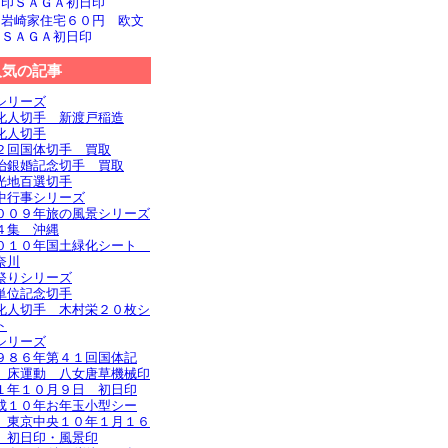
文印ＳＡＧＡ初日印
旧岩崎家住宅６０円 欧文
印ＳＡＧＡ初日印
人気の記事
シリーズ
化人切手 新渡戸稲造
化人切手
２回国体切手 買取
治銀婚記念切手 買取
光地百選切手
中行事シリーズ
００９年旅の風景シリーズ
４集 沖縄
０１０年国土緑化シート
奈川
祭りシリーズ
単位記念切手
化人切手 木村栄２０枚シ
ト
シリーズ
９８６年第４１回国体記
 床運動 八女唐草機械印
１年１０月９日 初日印
成１０年お年玉小型シー
 東京中央１０年１月１６
 初日印・風景印