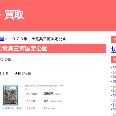
 買取
園
> １９７３年 天竜奥三河国定公園
天竜奥三河国定公園
河国定公園
記
記
櫛形印 ★国定公園
戦
戦
記
記
記
記
記
記
記