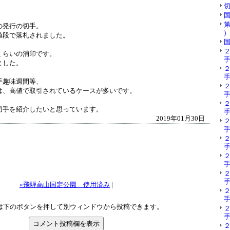
切
国
第
の発行の切手。
)
値段で落札されました。
国
くらいの消印です。
手
ました。
手
手趣味週間等、
は、高値で取引されているケースが多いです。
手
切手を紹介したいと思っています。
手
2019年01月30日
手
手
手
手
«飛騨高山国定公園 使用済み
|
手
は下のボタンを押して別ウィンドウから投稿できます。
手