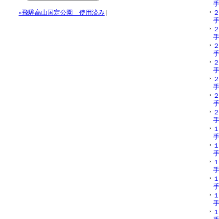
手
«飛騨高山国定公園 使用済み
|
手
手
手
手
手
手
手
手
手
手
手
手