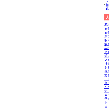
花
文
文
第
明
観
年
２
第
２
神
お
銭
文
ー
鳥
１
念
６
平
ト
日