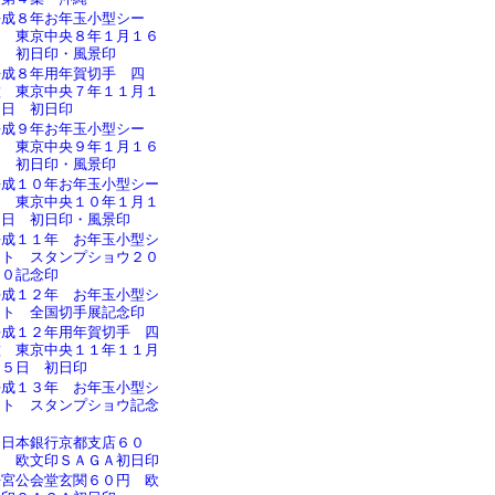
平成８年お年玉小型シー
ト 東京中央８年１月１６
日 初日印・風景印
平成８年用年賀切手 四
種 東京中央７年１１月１
５日 初日印
平成９年お年玉小型シー
ト 東京中央９年１月１６
日 初日印・風景印
平成１０年お年玉小型シー
ト 東京中央１０年１月１
６日 初日印・風景印
平成１１年 お年玉小型シ
ート スタンプショウ２０
００記念印
平成１２年 お年玉小型シ
ート 全国切手展記念印
平成１２年用年賀切手 四
種 東京中央１１年１１月
１５日 初日印
平成１３年 お年玉小型シ
ート スタンプショウ記念
印
旧日本銀行京都支店６０
円 欧文印ＳＡＧＡ初日印
桜宮公会堂玄関６０円 欧