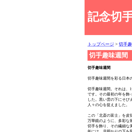
記念切手
トップページ
>
切手趣
切手趣味週間
切手趣味週間
切手趣味週間を彩る日本
切手趣味週間。それは、1
です。その最初の年を飾
した。黒い雲の下にそび
人々の心を捉えました。
この「北斎の富士」を皮
万華鏡のように、多彩な展
切手を飾り、その繊細な美
年には、月明かりの下を