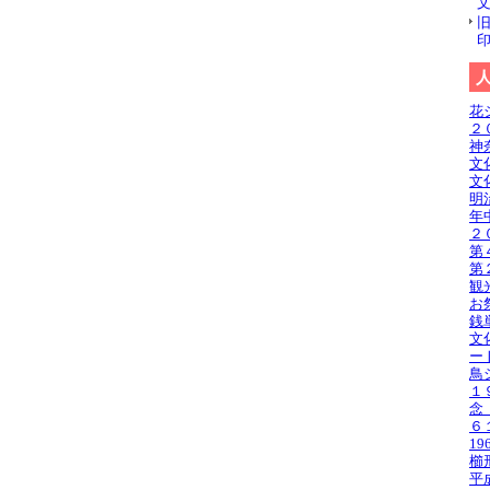
花
２
神
文
文
明
年
２
第
第
観
お
銭
文
ー
鳥
１
念
６
1
櫛
平