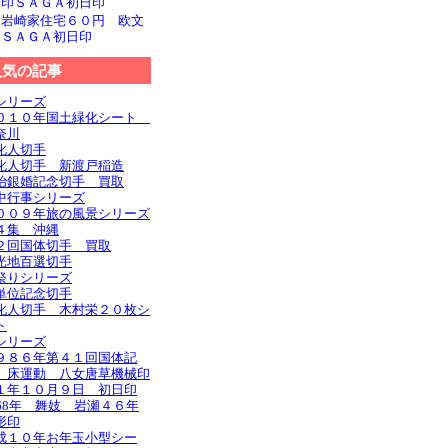
文印ＳＡＧＡ初日印
旧岩崎家住宅６０円 欧文
印ＳＡＧＡ初日印
人気の記事
シリーズ
０１０年国土緑化シート
奈川
化人切手
化人切手 新渡戸稲造
治銀婚記念切手 買取
中行事シリーズ
００９年旅の風景シリーズ
４集 沖縄
２回国体切手 買取
光地百選切手
祭りシリーズ
単位記念切手
化人切手 木村栄２０枚シ
ト
シリーズ
９８６年第４１回国体記
 床運動 八女唐草機械印
１年１０月９日 初日印
968年 舞妓 岩瀬４６年
形印
成１０年お年玉小型シー