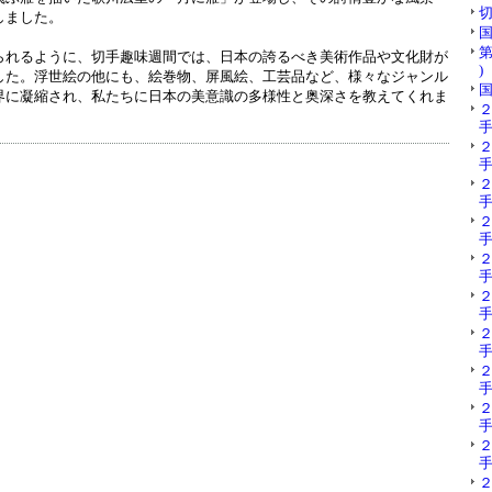
切
しました。
国
第
られるように、切手趣味週間では、日本の誇るべき美術作品や文化財が
)
した。浮世絵の他にも、絵巻物、屏風絵、工芸品など、様々なジャンル
国
界に凝縮され、私たちに日本の美意識の多様性と奥深さを教えてくれま
手
手
手
手
手
手
手
手
手
手