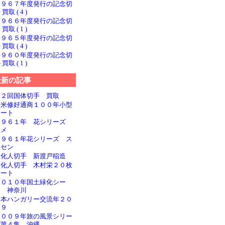
１９６７年度発行の記念切
 買取 ( 4 )
１９６６年度発行の記念切
 買取 ( 1 )
１９６５年度発行の記念切
 買取 ( 4 )
１９６０年度発行の記念切
 買取 ( 1 )
最新の記事
第２回国体切手 買取
日米修好通商１００年小型
シート
１９６１年 花シリーズ
ウメ
１９６１年花シリーズ ス
イセン
文化人切手 新渡戸稲造
文化人切手 木村栄２０枚
シート
２０１０年国土緑化シー
ト 神奈川
日本ハンガリー交流年２０
０９
２００９年旅の風景シリー
ズ第４集 沖縄