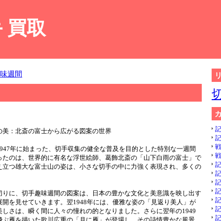
 買取
味週間
記
の美：北斎の富士から広がる図案の世界
記
戦
947年に始まった、切手収集の健全な普及を目的とした特別な一週間
戦
ったのは、世界的に有名な浮世絵師、葛飾北斎の「山下白雨の富士」で
記
え立つ雄大な富士山の姿は、小さな切手の中に力強く表現され、多くの
記
記
記
切りに、切手趣味週間の図案は、日本の豊かな文化と美意識を映し出す
記
開を見せていきます。翌1948年には、優雅な姿の「見返り美人」が
記
しさは、瞬く間に人々の憧れの的となりました。さらに翌年の1949
記
飛ぶ雁を描いた歌川広重の「月に雁」が登場し、その詩情豊かな風景